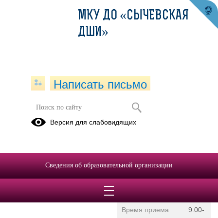
МКУ ДО «СЫЧЕВСКАЯ
ДШИ»
Написать письмо
Директор, Преподаватель
Версия для слабовидящих
Электронная приемная
Усубова Ольга
Викторовна
Сведения об образовательной организации
E-mail
sich.shkolaiskusstv@mail
Телефон
8(48130)4-12-05
Время приема
9.00-