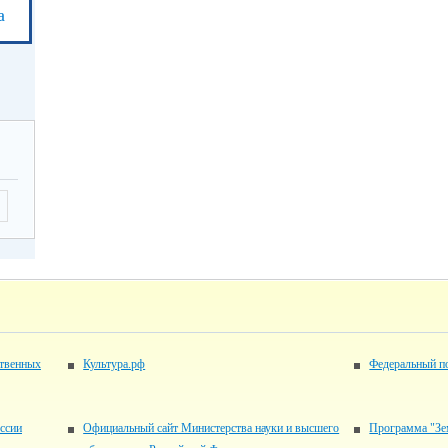
а
ственных
Культура.рф
Федеральный по
ссии
Официальный сайт Министерства науки и высшего
Программа "Зе