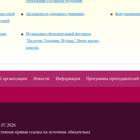
образования Российской Федерации
нов семей
«Безопасность дорожного движения»
Консультацио
 семей
есню
Музыкально-образовательный фестиваль
"Наследие. Традиции. Музыка." Видео мастер-
классов.
й организации
Новости
Информация
Программы преподавателей
.07.2026
тивная прямая ссылка на источник обязательна