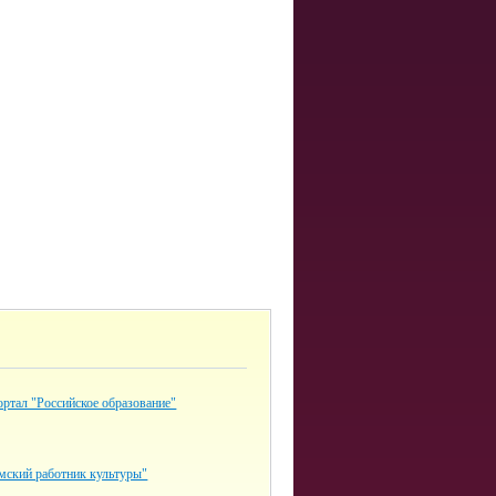
ртал "Российское образование"
мский работник культуры"