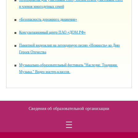
и членов многодетных семей
«Безопасность дорожного движения»
Консультационный центр ПАО «ДОМ.РФ»
Памятной видеоклип на легендарную песню «Нежность» ко Дню
Героев Отечества
Музыкально-образовательный фестиваль "Наследие. Традиции.
Музыка." Видео мастер-классов.
Сведения об образовательной организации